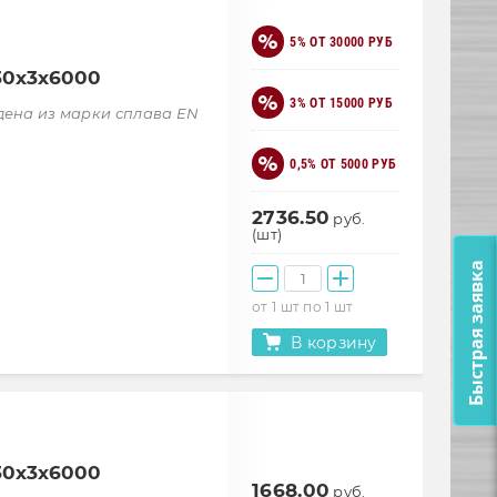
5% ОТ 30000 РУБ
30х3х6000
3% ОТ 15000 РУБ
дена из марки сплава EN
0,5% ОТ 5000 РУБ
2736.50
руб.
(шт)
Быстрая заявка
от 1 шт по 1 шт
В корзину
30х3х6000
1668.00
руб.