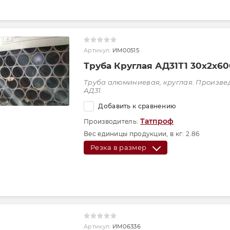
Артикул:
ИМ00515
Труба Круглая АД31Т1 30х2х6
Труба алюминиевая, круглая. Произве
АД31.
Добавить к сравнению
Татпроф
Производитель:
Вес единицы продукции, в кг:
2.86
Резка в размер
Артикул:
ИМ06336