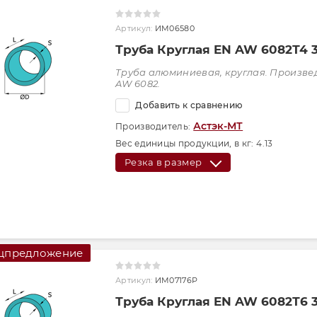
Артикул:
ИМ06580
Труба Круглая EN AW 6082Т4 
Труба алюминиевая, круглая. Произве
AW 6082.
Добавить к сравнению
Астэк-МТ
Производитель:
Вес единицы продукции, в кг:
4.13
Резка в размер
цпредложение
Артикул:
ИМ07176Р
Труба Круглая EN AW 6082Т6 