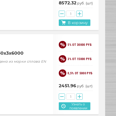
8572.32
руб. (шт)
В корзину
5% ОТ 30000 РУБ
30х3х6000
3% ОТ 15000 РУБ
дена из марки сплава EN
0,5% ОТ 5000 РУБ
2451.96
руб. (шт)
Узнать о
появлении