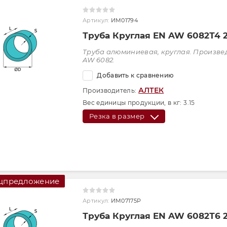
Артикул:
ИМ01794
Труба Круглая EN AW 6082Т4 
Труба алюминиевая, круглая. Произве
AW 6082.
Добавить к сравнению
АЛТЕК
Производитель:
Вес единицы продукции, в кг:
3.15
Резка в размер
цпредложение
Артикул:
ИМ07175Р
Труба Круглая EN AW 6082Т6 