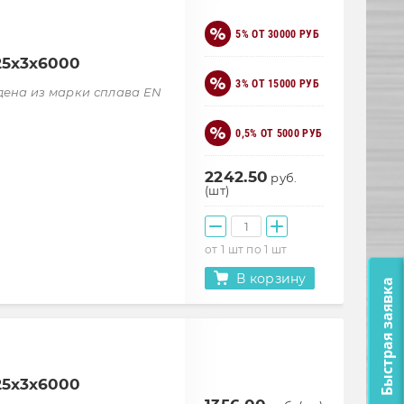
5% ОТ 30000 РУБ
25х3х6000
3% ОТ 15000 РУБ
дена из марки сплава EN
0,5% ОТ 5000 РУБ
2242.50
руб.
(шт)
от 1 шт по 1 шт
В корзину
Быстрая заявка
25х3х6000