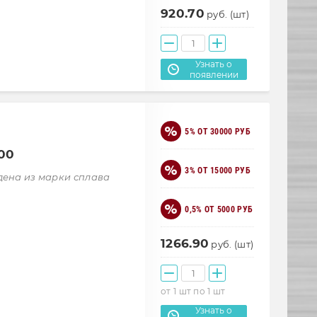
920.70
руб. (шт)
Узнать о
появлении
5% ОТ 30000 РУБ
00
3% ОТ 15000 РУБ
дена из марки сплава
0,5% ОТ 5000 РУБ
1266.90
руб. (шт)
от 1 шт по 1 шт
Узнать о