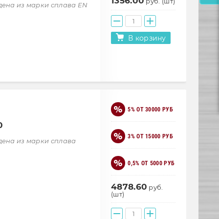
1356.00
руб. (шт)
дена из марки сплава EN
В корзину
5% ОТ 30000 РУБ
0
3% ОТ 15000 РУБ
дена из марки сплава
0,5% ОТ 5000 РУБ
4878.60
руб.
(шт)