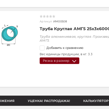
Артикул:
ИМ00508
Труба Круглая АМГ5 25х3х600
Труба алюминиевая, круглая. Произве
АМГ5.
Добавить к сравнению
Вес единицы продукции, в кг:
3.3
Резка в размер
ОЖЕНИЯ
УЦЕНКА! РАСПРОДАЖА!
КАЛЬКУЛЯТОР