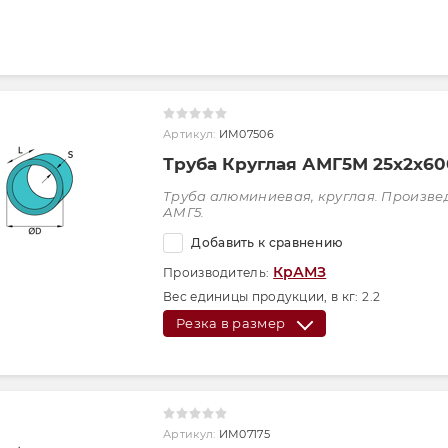
Артикул:
ИМ07506
Труба Круглая АМГ5М 25х2х6
Труба алюминиевая, круглая. Произве
АМГ5.
Добавить к сравнению
КрАМЗ
Производитель:
Вес единицы продукции, в кг:
2.2
Резка в размер
Артикул:
ИМ07175