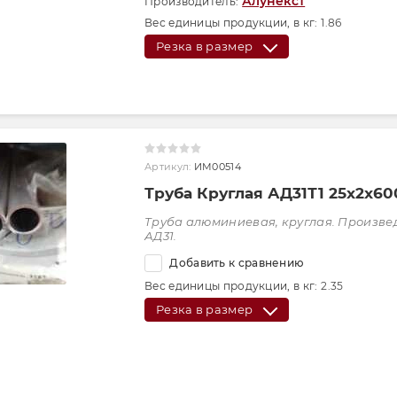
Алунекст
Производитель:
Вес единицы продукции, в кг:
1.86
Резка в размер
Артикул:
ИМ00514
Труба Круглая АД31Т1 25х2х60
Труба алюминиевая, круглая. Произве
АД31.
Добавить к сравнению
Вес единицы продукции, в кг:
2.35
Резка в размер