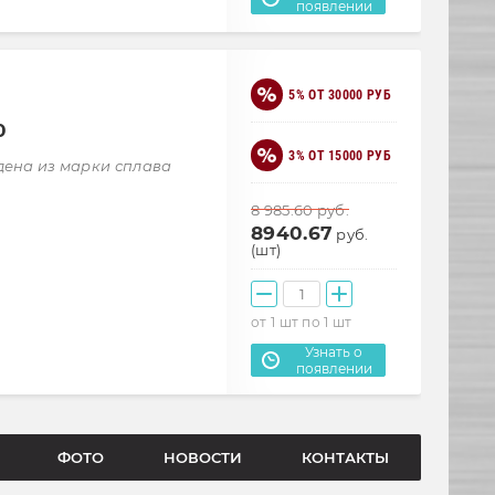
появлении
5% ОТ 30000 РУБ
0
3% ОТ 15000 РУБ
дена из марки сплава
8 985.60
руб.
8940.67
руб.
(шт)
от 1 шт по 1 шт
Узнать о
появлении
ФОТО
НОВОСТИ
КОНТАКТЫ